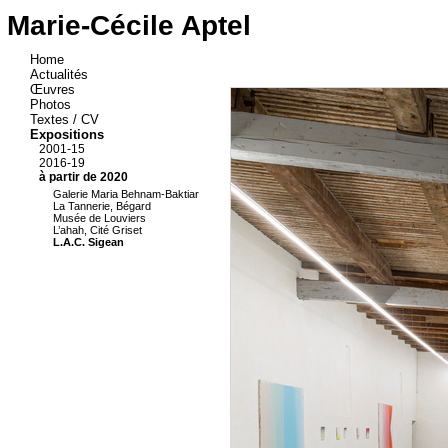
Marie-Cécile Aptel
Home
Actualités
Œuvres
Photos
Textes / CV
Expositions
2001-15
2016-19
à partir de 2020
Galerie Maria Behnam-Baktiar
La Tannerie, Bégard
Musée de Louviers
L’ahah, Cité Griset
L.A.C. Sigean