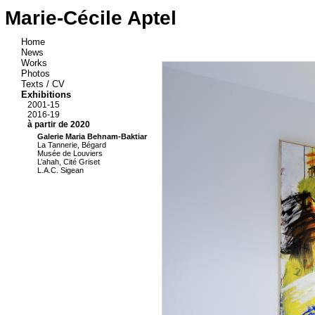
Marie-Cécile Aptel
Home
News
Works
Photos
Texts / CV
Exhibitions
2001-15
2016-19
à partir de 2020
Galerie Maria Behnam-Baktiar
La Tannerie, Bégard
Musée de Louviers
L’ahah, Cité Griset
L.A.C. Sigean