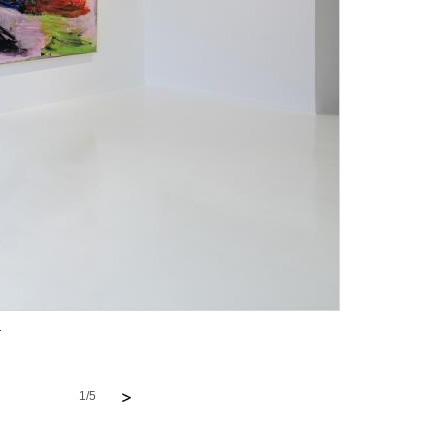
r
1/5