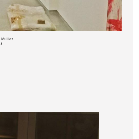
 Mulliez
1)